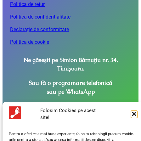
Politica de retur
Politica de confidentialitate
Declarație de conformitate
Politica de cookie
Ne găsești pe Simion Bărnuțiu nr. 34,
Timișoara.
Sau fă o programare telefonică
sau pe WhatsApp
+40 720 785 292
Folosim Cookies pe acest
site!
Contact:
comenzi@callux.ro
Întâmpini probleme pe site?
Pentru a oferi cele mai bune experiențe, folosim tehnologii precum cookie-
urile pentru a stoca și/sau accesa informații despre dispozitiv.
Contactează-ne la
suport@callux.ro