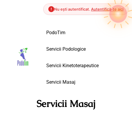
!
Nu ești autentificat.
Autentifică-te aici
Sari
Podo
Tim
la
conținut
Servicii
Podologice
Servicii
Kinetoterapeutice
Servicii
Masaj
Servicii Masaj