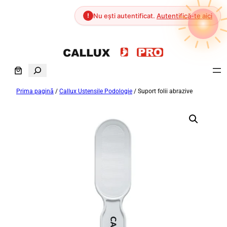
!
Nu ești autentificat.
Autentifică-te aici
Sari
la
S
conținut
e
Prima pagină
/
Callux Ustensile Podologie
/ Suport folii abrazive
a
r
c
h