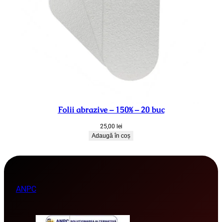
Folii abrazive – 150% – 20 buc
25,00
lei
Adaugă în coș
ANPC