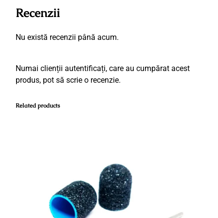
Recenzii
t
a
t
Nu există recenzii până acum.
e
S
Numai clienții autentificați, care au cumpărat acest
u
produs, pot să scrie o recenzie.
p
o
r
Related products
t
f
o
l
i
i
a
b
r