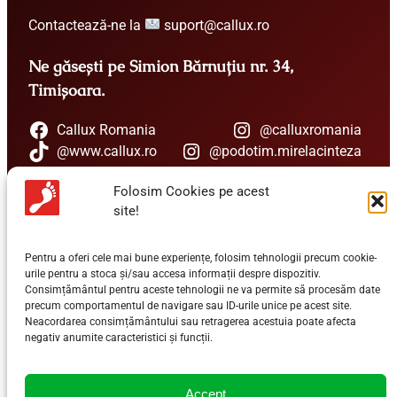
Contactează-ne la
suport@callux.ro
Ne găsești pe Simion Bărnuțiu nr. 34,
Timișoara.
Callux Romania
@calluxromania
@www.callux.ro
@podotim.mirelacinteza
Folosim Cookies pe acest
Un expert îți stă la dispoziție
site!
+40 741 147 745
Pentru a oferi cele mai bune experiențe, folosim tehnologii precum cookie-
urile pentru a stoca și/sau accesa informații despre dispozitiv.
Consimțământul pentru aceste tehnologii ne va permite să procesăm date
Vrei sa aflii ultimele Știri Callux?
precum comportamentul de navigare sau ID-urile unice pe acest site.
Neacordarea consimțământului sau retragerea acestuia poate afecta
negativ anumite caracteristici și funcții.
EMAIL
*
Accept