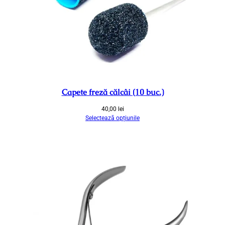
a
z
i
v
e
Capete freză călcâi (10 buc.)
40,00
lei
Selectează opțiunile