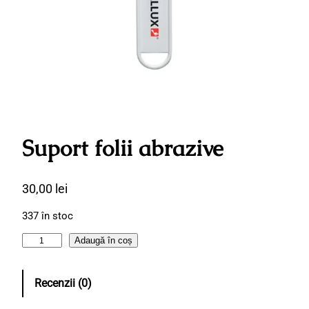
Suport folii abrazive
30,00
lei
337 în stoc
C
Adaugă în coș
a
n
Recenzii (0)
t
i