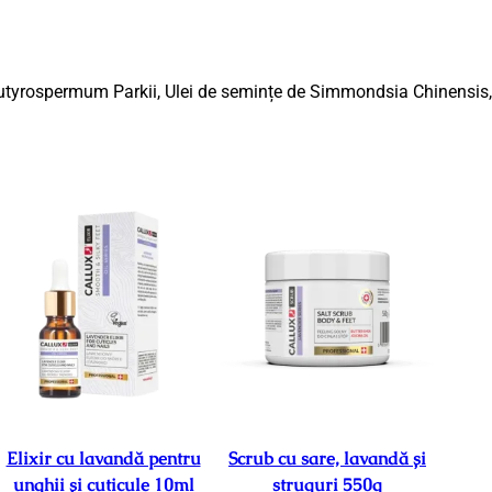
0
g
utyrospermum Parkii, Ulei de semințe de Simmondsia Chinensis, C
Elixir cu lavandă pentru
Scrub cu sare, lavandă și
unghii și cuticule 10ml
struguri 550g