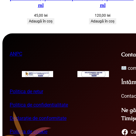
ml
ml
45,00
lei
120,00
lei
Adaugă în coș
Adaugă în coș
ANPC
Conta
com
Întâm
Politica de retur
Contac
Politica de confidentialitate
Ne găs
Timiș
Declarație de conformitate
Politica de cookie
Ca