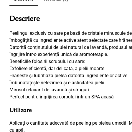
Descriere
Peelingul exclusiv cu sare pe bază de cristale minuscule de s
îmbogățită cu ingrediente active atent selectate care hrănesc
Datorită conținutului de ulei natural de lavandă, produsul are
îngrijire într-o experiență unică de aromoterapie.
Beneficiile folosirii scrubului cu sare:
Exfoliere eficientă, dar delicată, a pielii moarte
Hrănește și lubrifiază pielea datorită ingredientelor active
Îmbunătățește netezimea și elasticitatea pielii
Mirosul relaxant de lavandă și struguri
Perfect pentru îngrijirea corpului într-un SPA acasă
Utilizare
Aplicați o cantitate adecvată de peeling pe pielea umedă. M
cu apă.