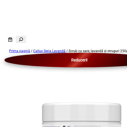
Sari
la
S
conținut
e
Prima pagină
/
Callux Seria Lavandă
/ Scrub cu sare, lavandă și struguri 250
a
r
Reduceri!
c
h