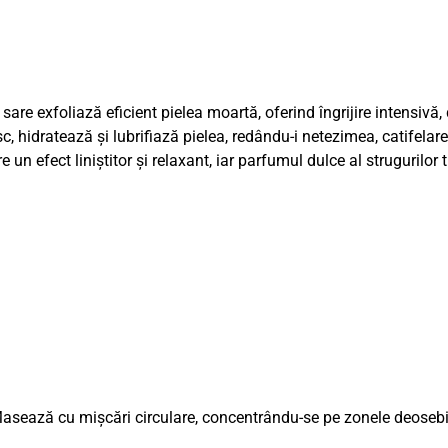
0
l
0
l
a
e
v
l
i
a
n
e
.
are exfoliază eficient pielea moartă, oferind îngrijire intensivă, 
d
, hidratează și lubrifiază pielea, redându-i netezimea, catifelar
i
ă
 un efect liniștitor și relaxant, iar parfumul dulce al strugurilor 
.
ș
i
s
t
r
u
g
u
r
i
asează cu mișcări circulare, concentrându-se pe zonele deosebit d
2
5