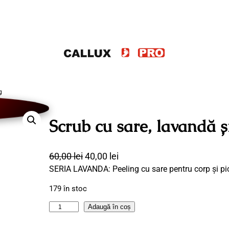
g
Scrub cu sare, lavandă ș
P
P
60,00
lei
40,00
lei
SERIA LAVANDA: Peeling cu sare pentru corp și pi
r
r
e
e
179 în stoc
ț
ț
C
Adaugă în coș
u
u
a
l
l