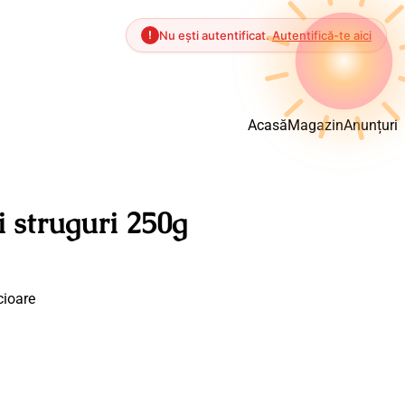
!
Nu ești autentificat.
Autentifică-te aici
Acasă
Magazin
Anunțuri
i struguri 250g
cioare