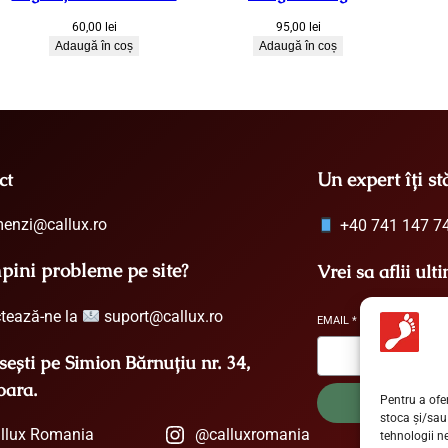
60,00
lei
95,00
lei
Adaugă în coș
Adaugă în coș
Un expert îți st
ct
enzi@callux.ro
+40 741 147 7
pini probleme pe site?
Vrei sa aflii ult
tează-ne la
suport@callux.ro
EMAIL
*
ești pe Simion Bărnuțiu nr. 34,
oara.
Pentru a ofe
stoca și/sau
llux Romania
@calluxromania
tehnologii 