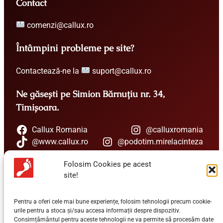
Contact
comenzi@callux.ro
Întâmpini probleme pe site?
Contactează-ne la
suport@callux.ro
Ne găsești pe Simion Bărnuțiu nr. 34,
Timișoara.
Callux Romania
@calluxromania
@www.callux.ro
@podotim.mirelacinteza
Folosim Cookies pe acest
Un expert îți stă la dispoziție
site!
+40 741 147 745
Pentru a oferi cele mai bune experiențe, folosim tehnologii precum cookie-
urile pentru a stoca și/sau accesa informații despre dispozitiv.
Consimțământul pentru aceste tehnologii ne va permite să procesăm date
Vrei sa aflii ultimele Știri Callux?