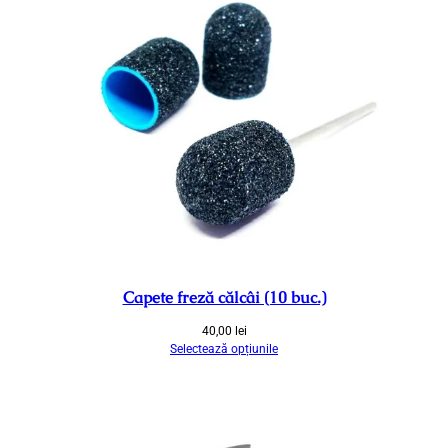
1
4
0
c
m
Capete freză călcâi (10 buc.)
40,00
lei
Selectează opțiunile