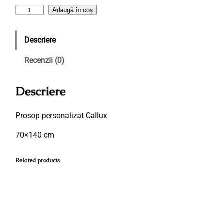
C
Adaugă în coș
a
n
Descriere
t
i
Recenzii (0)
t
a
Descriere
t
e
P
Prosop personalizat Callux
r
70×140 cm
o
s
Related products
o
p
7
0
×