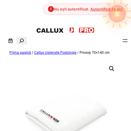
!
Nu ești autentificat.
Autentifică-te aici
Sari
la
S
conținut
e
Prima pagină
/
Callux Ustensile Podologie
/ Prosop 70×140 cm
a
r
c
h