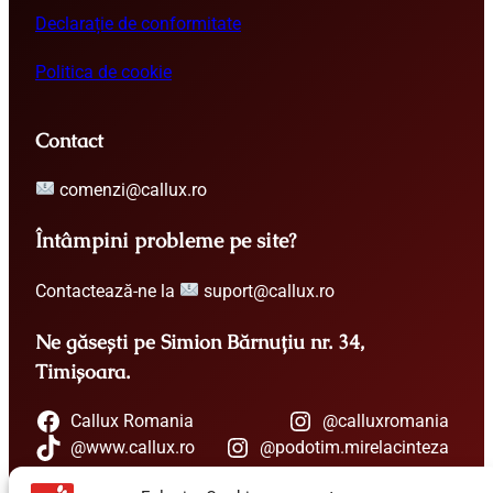
Declarație de conformitate
Politica de cookie
Contact
comenzi@callux.ro
Întâmpini probleme pe site?
Contactează-ne la
suport@callux.ro
Ne găsești pe Simion Bărnuțiu nr. 34,
Timișoara.
Callux Romania
@calluxromania
@www.callux.ro
@podotim.mirelacinteza