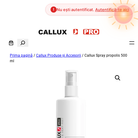
!
Nu ești autentificat.
Autentifică-te aici
Sari
la
S
conținut
e
Prima pagină
/
Callux Produse și Accesorii
/ Callux Spray propolis 500
a
ml
r
c
h