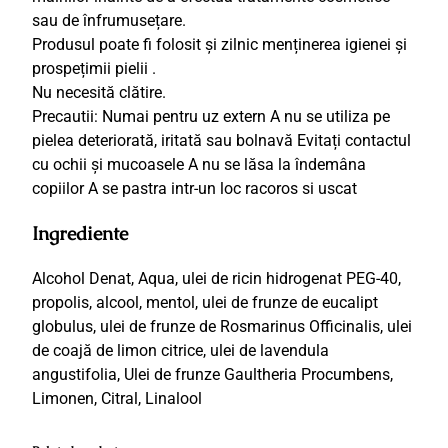
sau de înfrumusețare.
Produsul poate fi folosit și zilnic menținerea igienei și
prospețimii pielii .
Nu necesită clătire.
Precautii: Numai pentru uz extern A nu se utiliza pe
pielea deteriorată, iritată sau bolnavă Evitați contactul
cu ochii și mucoasele A nu se lăsa la îndemâna
copiilor A se pastra intr-un loc racoros si uscat
Ingrediente
Alcohol Denat, Aqua, ulei de ricin hidrogenat PEG-40,
propolis, alcool, mentol, ulei de frunze de eucalipt
globulus, ulei de frunze de Rosmarinus Officinalis, ulei
de coajă de limon citrice, ulei de lavendula
angustifolia, Ulei de frunze Gaultheria Procumbens,
Limonen, Citral, Linalool