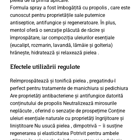
pielea de la prima aplicare.
y
Formula spray a fost îmbogățită cu propolis , care este
p
cunoscut pentru proprietățile sale puternice
r
antiseptice, antifungice și regeneratoare. În plus,
o
mentol oferă o senzație plăcută de răcire și
p
împrospătare, iar compoziția uleiurilor esențiale
o
(eucalipt, rozmarin, lavandă, lămâie și golteria)
l
hrănește, hidratează și relaxează pielea .
i
Efectele utilizării regulate
s
5
Reîmprospătează și tonifică pielea , pregatindu-l
0
perfect pentru tratamente de manichiura si pedichiura
0
Are proprietăți antibacteriene și antifungice datorită
m
conținutului de propolis Neutralizează mirosurile
l
neplăcute , oferind o senzație de prospețime Conține
uleiuri esențiale naturale cu proprietăți îngrijitoare și
liniștitoare Nu usucă pielea , dimpotrivă – îi susține
regenerarea și elasticitatea Potrivit pentru ambele