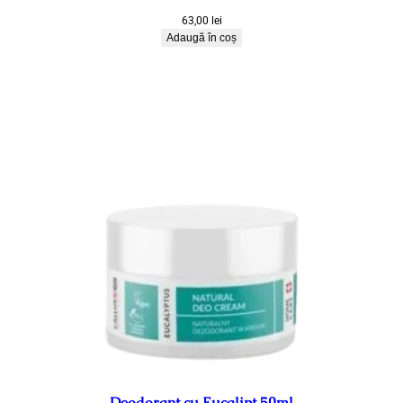
63,00
lei
Adaugă în coș
Deodorant cu Eucalipt 50ml