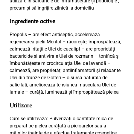
utilizare în saloanele de înfrumusețare și podologie ,
precum și să îngrijire zilnică la domiciliu
Ingrediente active
Propolis – are efect antiseptic, accelerează
regenerarea pielii Mentol – răcorește, împrospătează,
calmează iritațiile Ulei de eucalipt – are proprietăți
bactericide și antivirale Ulei de rozmarin – tonifică și
îmbunătățește microcirculația Ulei de lavandă –
calmează, are proprietăți antiinflamatorii și relaxante
Ulei din frunze de Golteri – o sursa naturala de
salicilati, amelioreaza tensiunea musculara Ulei de
lamaie – curăță, luminează și împrospătează pielea
Utilizare
Cum se utilizează: Pulverizați o cantitate mică de
preparat pe pielea curățată a picioarelor sau a
mâinilor înainte de a efectua tratamente cosmetice