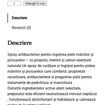
C
Adaugă în coș
a
n
Descriere
t
i
Recenzii (0)
t
a
Descriere
t
e
C
Spray antibacterian pentru îngrijirea pielii mâinilor și
a
picioarelor – cu propolis, mentol și uleiuri esențiale
l
naturale Un spray de curățare și îngrijire pentru pielea
l
mâinilor și picioarelor care combină: proprietati
u
racoritoare, antibacteriene si pregatirea pielii pentru
x
tratamente de pedichiura si manichiura .
S
Datorită ingredientelor active atent selectate,
p
preparatul este eficient neutralizează mirosul neplăcut
r
, funcționează dezinfectant şi hidratează și calmează
a