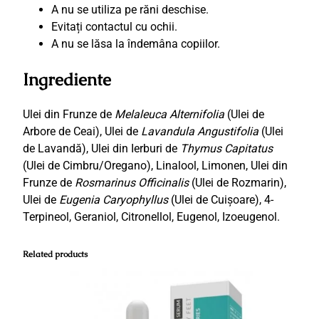
A nu se utiliza pe răni deschise.
Evitați contactul cu ochii.
A nu se lăsa la îndemâna copiilor.
Ingrediente
Ulei din Frunze de
Melaleuca Alternifolia
(Ulei de
Arbore de Ceai), Ulei de
Lavandula Angustifolia
(Ulei
de Lavandă), Ulei din Ierburi de
Thymus Capitatus
(Ulei de Cimbru/Oregano), Linalool, Limonen, Ulei din
Frunze de
Rosmarinus Officinalis
(Ulei de Rozmarin),
Ulei de
Eugenia Caryophyllus
(Ulei de Cuișoare), 4-
Terpineol, Geraniol, Citronellol, Eugenol, Izoeugenol.
Related products