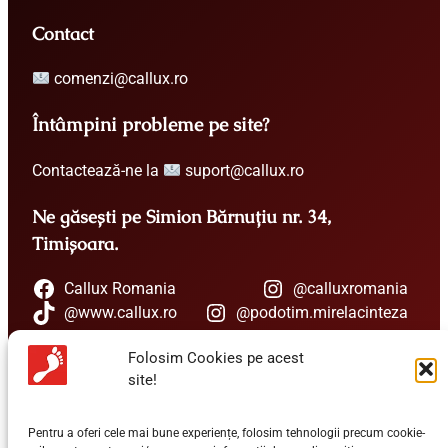
Contact
comenzi@callux.ro
Întâmpini probleme pe site?
Contactează-ne la
suport@callux.ro
Ne găsești pe Simion Bărnuțiu nr. 34,
Timișoara.
Callux Romania
@calluxromania
@www.callux.ro
@podotim.mirelacinteza
Folosim Cookies pe acest
Un expert îți stă la dispoziție
site!
+40 741 147 745
Pentru a oferi cele mai bune experiențe, folosim tehnologii precum cookie-