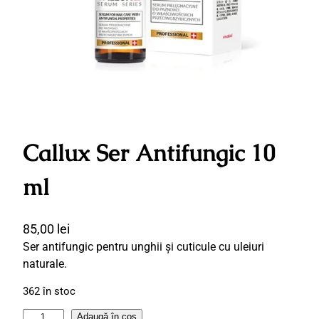
Callux Ser Antifungic 10
ml
85,00
lei
Ser antifungic pentru unghii și cuticule cu uleiuri
naturale.
362 în stoc
C
Adaugă în coș