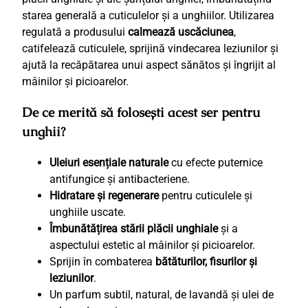
n
starea generală a cuticulelor și a unghiilor. Utilizarea
t
regulată a produsului
calmează uscăciunea
,
i
catifelează cuticulele, sprijină vindecarea leziunilor și
f
ajută la recăpătarea unui aspect sănătos și îngrijit al
u
mâinilor și picioarelor.
n
g
De ce merită să folosești acest ser pentru
i
unghii?
c
1
Uleiuri esențiale naturale
cu efecte puternice
0
antifungice și antibacteriene.
m
Hidratare și regenerare
pentru cuticulele și
l
unghiile uscate.
Îmbunătățirea stării plăcii unghiale
și a
aspectului estetic al mâinilor și picioarelor.
Sprijin în combaterea
bătăturilor, fisurilor și
leziunilor
.
Un parfum subtil, natural, de lavandă și ulei de