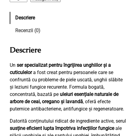
a
n
Descriere
t
i
Recenzii (0)
t
a
Descriere
t
e
C
Un
ser specializat pentru îngrijirea unghiilor și a
a
cuticulelor
a fost creat pentru persoanele care se
l
confruntă cu probleme de piele uscată, unghii slăbite
l
și leziuni fungice recurente. Formula bogată,
u
concentrată, bazată pe
uleiuri esențiale naturale de
x
arbore de ceai, oregano și lavandă
, oferă efecte
S
puternice antibacteriene, antifungice și regeneratoare.
e
Datorită conținutului ridicat de ingrediente active, serul
r
susține eficient lupta împotriva infecțiilor fungice
ale
A
plăcii unghiale și ale șanțului unghiei, îmbunătățind