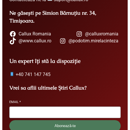
Ne găsești pe Simion Bărnuțiu nr. 34,
Timișoara.
Callux Romania
@calluxromania
@www.callux.ro
@podotim.mirelacinteza
Un expert îți stă la dispoziție
+40 741 147 745
Vrei sa aflii ultimele Știri Callux?
EMAIL
*
Abonează-te