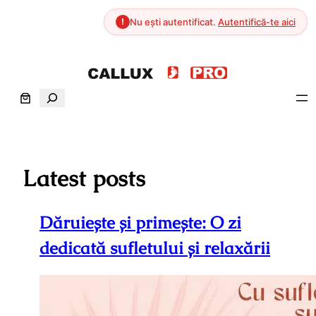
!
Nu ești autentificat.
Autentifică-te aici
Sari
la
S
conținut
e
a
r
c
Latest posts
h
Dăruiește și primește: O zi
dedicată sufletului și relaxării